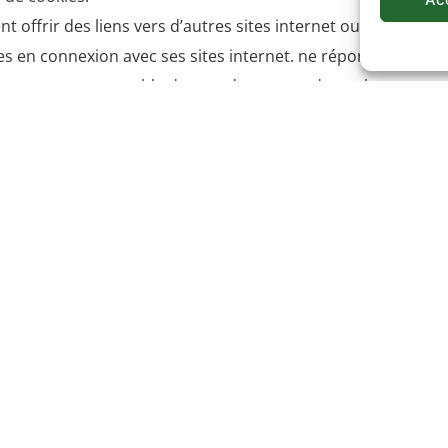
nt offrir des liens vers d’autres sites internet ou d’autres
 en connexion avec ses sites internet. ne répond pas de la d
e tenue pour responsable de tout dommage, de quelque nature
nformations, produits ou services qu’ils proposent, ou de t
leinement à l’internaute, qui doit se conformer à leurs condit
 ne peuvent mettre en place un hyperlien en direction de ce s
ou visiteur souhaiterait mettre en place un hyperlien en dire
ur le site afin de formuler sa demande de mise en place d’un
r à en justifier sa décision.
ue ses informations sont présentés sur notre site
https://pr
//primsud.eu
des informations aussi précises que possible. L
les photos non contractuelles. Ils sont donnés sous réserve