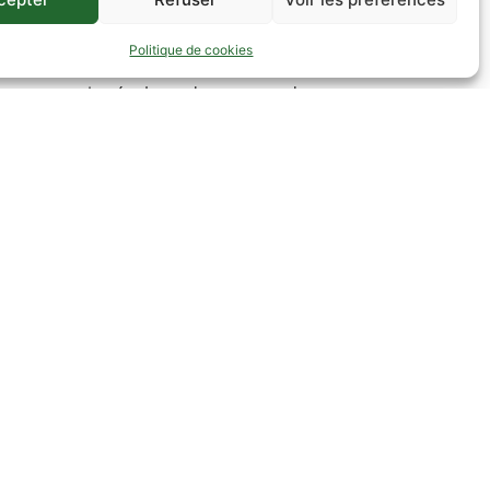
 ressources disponibles sur Internet. Primsud ne
Politique de cookies
isponibilité de tels sites et sources
 que ce soit, résultant du contenu de ces
out usage qui peut être fait de ces éléments.
ions d’utilisation. Les utilisateurs, les
ite sans l’autorisation expresse et préalable
ction d’un des sites internet de , il lui
 hyperlien. Primsud se réserve le droit
imsud.eu
.
es renseignements figurant sur le site
 de modifications ayant été apportées depuis