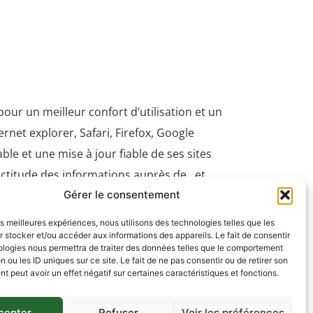
our un meilleur confort d’utilisation et un
et explorer, Safari, Firefox, Google
e et une mise à jour fiable de ses sites
actitude des informations auprès de , et
ite de ces informations, et de tout préjudice
Gérer le consentement
les meilleures expériences, nous utilisons des technologies telles que les
 stocker et/ou accéder aux informations des appareils. Le fait de consentir
esoins de statistiques et d’affichage. Un
ologies nous permettra de traiter des données telles que le comportement
n ou les ID uniques sur ce site. Le fait de ne pas consentir ou de retirer son
ient plusieurs données qui sont stockées sur
 peut avoir un effet négatif sur certaines caractéristiques et fonctions.
ations . Certaines parties de ce site ne
cepter
Refuser
Voir les préférences