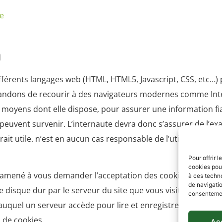
e
n
fférents langages web (HTML, HTML5, Javascript, CSS, etc…) p
dons de recourir à des navigateurs modernes comme Intern
yens dont elle dispose, pour assurer une information fiabl
peuvent survenir. L’internaute devra donc s’assurer de l’ex
rait utile. n’est en aucun cas responsable de l’utilisation fa
Pour offrir 
cookies pour
amené à vous demander l’acceptation des cookies pour des b
à ces techn
de navigatio
disque dur par le serveur du site que vous visitez. Il cont
consentement
auquel un serveur accède pour lire et enregistrer des inform
 de cookies.
Ac