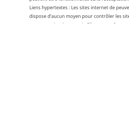
Liens hypertextes : Les sites internet de peuve
dispose d’aucun moyen pour contrôler les sites
externes, ni ne la garantit. Elle ne peut êtr
sites ou sources externes, et notamment des i
Les risques liés à cette utilisation incombent p
abonnés et les visiteurs des sites internet de
de Primsud. Dans l’hypothèse où un utilisateur 
appartiendra d’adresser un email accessible s
d’accepter ou de refuser un hyperlien sans avoi
Services fournis
L’ensemble des activités de la société ainsi q
Primsud s’efforce de fournir sur le site
https:
https://primsud.eu
ne sont pas exhaustifs et 